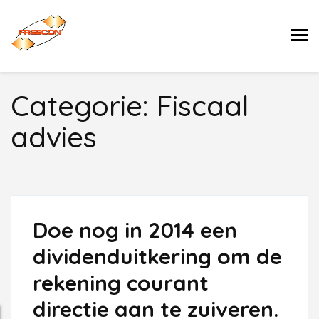
Ga
naar
Buro Freecon
inhoud
(druk
Categorie:
Fiscaal
enter)
advies
Doe nog in 2014 een
dividenduitkering om de
rekening courant
directie aan te zuiveren.