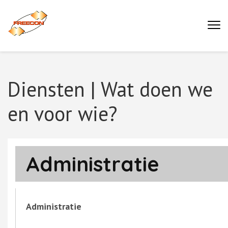
Ga
naar
Buro Freecon
inhoud
(druk
enter)
Diensten | Wat doen we
en voor wie?
Administratie
Administratie