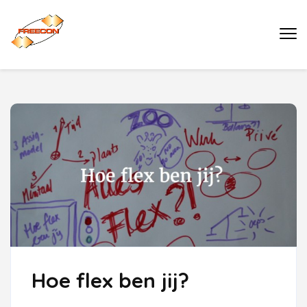
Ga
naar
Buro Freecon
inhoud
(druk
enter)
Hoe flex ben jij?