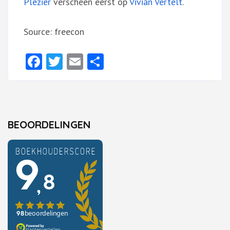
Plezier
verscheen eerst op
Vivian Vertelt
.
Source: freecon
Facebook
Twitter
Email
Delen
BEOORDELINGEN