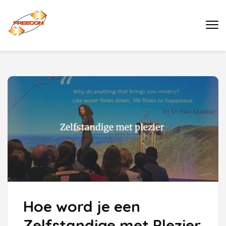
Ga
naar
Buro Freecon
inhoud
(druk
enter)
Hoe word je een
Zelfstandige met Plezier