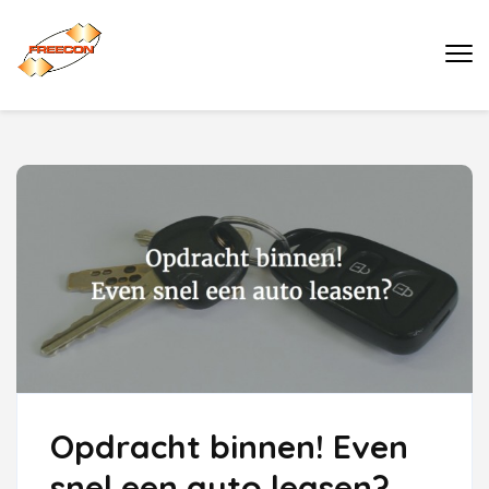
Ga
naar
Buro Freecon
inhoud
(druk
enter)
Opdracht binnen! Even
snel een auto leasen?